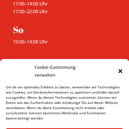
11:00–14:00 Uhr
17:00–22:00 Uhr
So
10:00–14:00 Uhr
Cookie-Zustimmung
verwalten
Um dir ein optimales Erlebnis zu bieten, verwenden wir Technologien
wie Cookies, um Geräteinformationen zu speichern und/oder darauf
Kontakt
zuzugreifen. Wenn du diesen Technologien zustimmst, können wir
Daten wie das Surfverhalten oder eindeutige IDs auf dieser Website
verarbeiten. Wenn du deine Zustimmung nicht erteilst oder
Telefon
: 09569 1220
zurückziehst, können bestimmte Merkmale und Funktionen
beeinträchtigt werden.
E-Mail
:
info@roter-ochse-sesslach.de