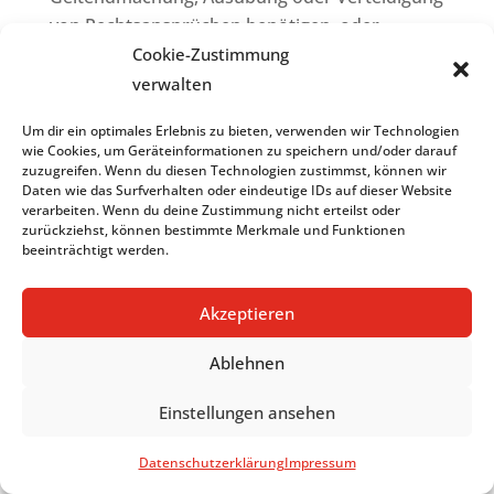
von Rechtsansprüchen benötigen, oder
wenn Sie Widerspruch gegen die
Cookie-Zustimmung
Verarbeitung gemäß Art. 21 Abs. 1 DSGVO
verwalten
eingelegt haben und noch nicht feststeht, ob
Um dir ein optimales Erlebnis zu bieten, verwenden wir Technologien
die berechtigten Gründe des Verantwortlichen
wie Cookies, um Geräteinformationen zu speichern und/oder darauf
gegenüber Ihren Gründen überwiegen.
zuzugreifen. Wenn du diesen Technologien zustimmst, können wir
Daten wie das Surfverhalten oder eindeutige IDs auf dieser Website
verarbeiten. Wenn du deine Zustimmung nicht erteilst oder
Wurde die Verarbeitung der Sie betreffenden
zurückziehst, können bestimmte Merkmale und Funktionen
beeinträchtigt werden.
personenbezogenen Daten eingeschränkt,
dürfen diese Daten – von ihrer Speicherung
Akzeptieren
abgesehen – nur mit Ihrer Einwilligung oder
zur Geltendmachung, Ausübung oder
Ablehnen
Verteidigung von Rechtsansprüchen oder zum
Einstellungen ansehen
Schutz der Rechte einer anderen natürlichen
oder juristischen Person oder aus Gründen
Datenschutzerklärung
Impressum